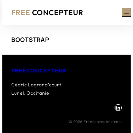
FREE
CONCEPTEUR
Aller
BOOTSTRAP
au
contenu
FREECONCEPTEUR
Cédric Lagrand’court
Lunel, Occitanie
LinkedIn
© 2026 Freeconcepteur.com