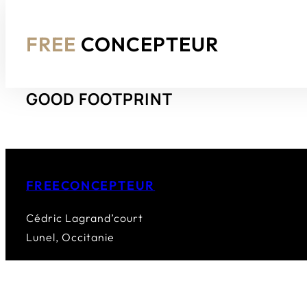
FREE
CONCEPTEUR
Aller
GOOD FOOTPRINT
au
contenu
FREECONCEPTEUR
Cédric Lagrand’court
Lunel, Occitanie