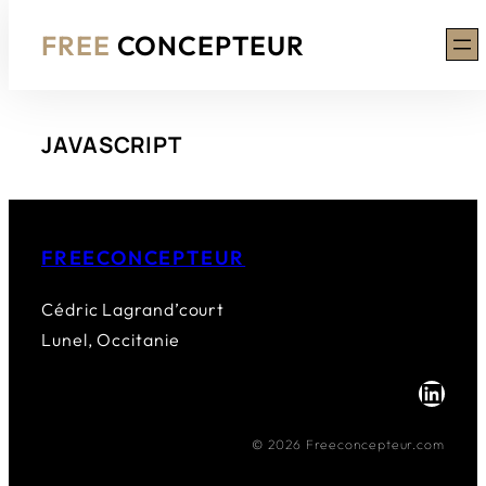
FREE
CONCEPTEUR
Aller
JAVASCRIPT
au
contenu
FREECONCEPTEUR
Cédric Lagrand’court
Lunel, Occitanie
LinkedIn
© 2026 Freeconcepteur.com