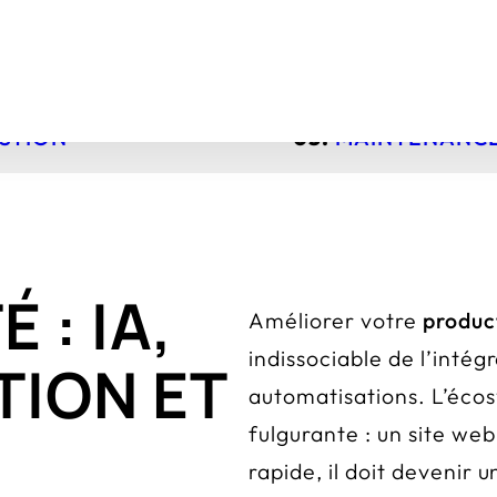
STION
03.
MAINTENANC
 : IA,
Améliorer votre
produc
indissociable de l’intégr
ION ET
automatisations. L’éco
fulgurante : un site we
rapide, il doit devenir u